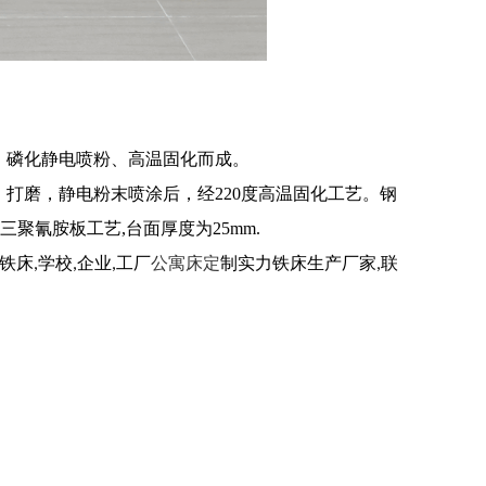
，磷化静电喷粉、高温固化而成。
打磨，静电粉末喷涂后，经220度高温固化工艺。钢
三聚氰胺板工艺,台面厚度为25mm.
铁床
学校
企业
工厂
公寓床定
制实力铁床生产厂家
联
,
,
,
,