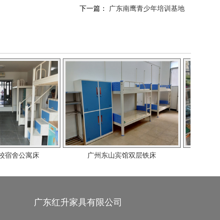
下一篇：
广东南鹰青少年培训基地
床
广州东山宾馆双层铁床
大朗宏育小学宿
广东红升家具有限公司